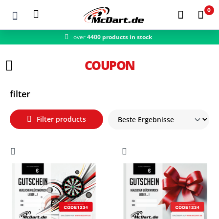
0
over
4400 products in stock
Zum Hauptinhalt springen
COUPON
filter
Filter products