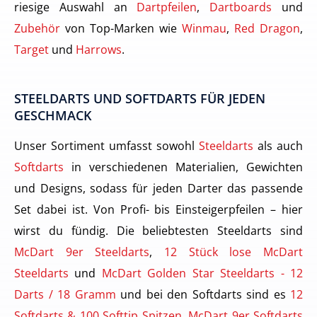
riesige Auswahl an
Dartpfeilen
,
Dartboards
und
Zubehör
von Top-Marken wie
Winmau
,
Red Dragon
,
Target
und
Harrows
.
STEELDARTS UND SOFTDARTS FÜR JEDEN
GESCHMACK
Unser Sortiment umfasst sowohl
Steeldarts
als auch
Softdarts
in verschiedenen Materialien, Gewichten
und Designs, sodass für jeden Darter das passende
Set dabei ist. Von Profi- bis Einsteigerpfeilen – hier
wirst du fündig. Die beliebtesten Steeldarts sind
McDart 9er Steeldarts
,
12 Stück lose McDart
Steeldarts
und
McDart Golden Star Steeldarts - 12
Darts / 18 Gramm
und bei den Softdarts sind es
12
Softdarts & 100 Softtip Spitzen
,
McDart 9er Softdarts