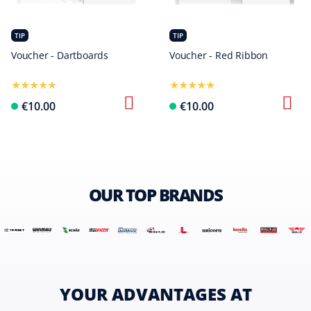
TIP
TIP
Voucher - Dartboards
Voucher - Red Ribbon
Configure now
€10.00
€10.00
OUR TOP BRANDS
YOUR ADVANTAGES AT