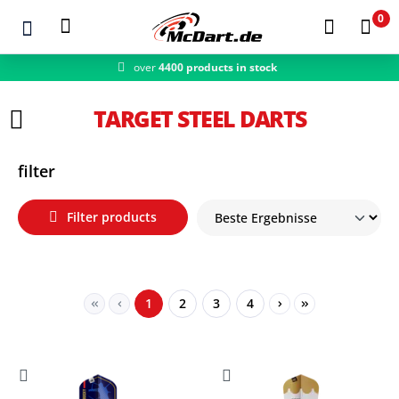
0
over
4400 products in stock
fast shipping
Zum Hauptinhalt springen
TARGET STEEL DARTS
filter
Filter products
Page
Page
Page
Page
1
2
3
4