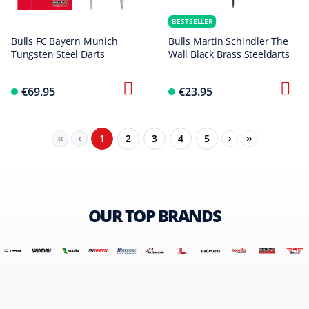
BESTSELLER
Bulls FC Bayern Munich
Bulls Martin Schindler The
Tungsten Steel Darts
Wall Black Brass Steeldarts
€69.95
€23.95
Page
Page
Page
Page
Page
1
2
3
4
5
OUR TOP BRANDS