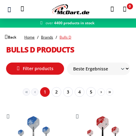
0
over
4400 products in stock
fast shipping
Zum Hauptinhalt springen
Back
Home
Brands
Bulls D
BULLS D PRODUCTS
Filter products
Page
Page
Page
Page
Page
1
2
3
4
5