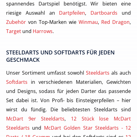
spannendes Dartspiel benötigst. Wir bieten eine
riesige Auswahl an
Dartpfeilen
,
Dartboards
und
Zubehör
von Top-Marken wie
Winmau
,
Red Dragon
,
Target
und
Harrows
.
STEELDARTS UND SOFTDARTS FÜR JEDEN
GESCHMACK
Unser Sortiment umfasst sowohl
Steeldarts
als auch
Softdarts
in verschiedenen Materialien, Gewichten
und Designs, sodass für jeden Darter das passende
Set dabei ist. Von Profi- bis Einsteigerpfeilen – hier
wirst du fündig. Die beliebtesten Steeldarts sind
McDart 9er Steeldarts
,
12 Stück lose McDart
Steeldarts
und
McDart Golden Star Steeldarts - 12
Darts / 18 Gramm
und bei den Softdarts sind es
12