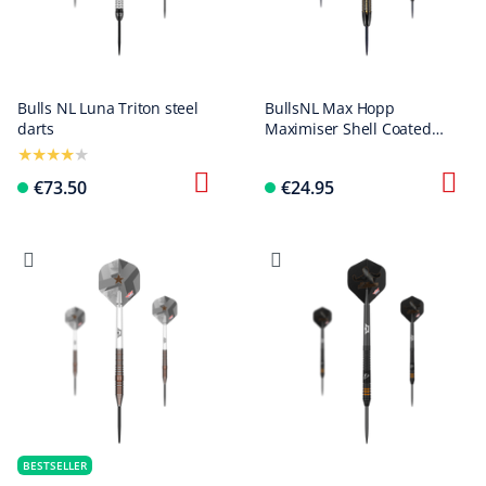
Bulls NL Luna Triton steel
BullsNL Max Hopp
darts
Maximiser Shell Coated
Brass Steeldarts - 21g
€73.50
€24.95
BESTSELLER