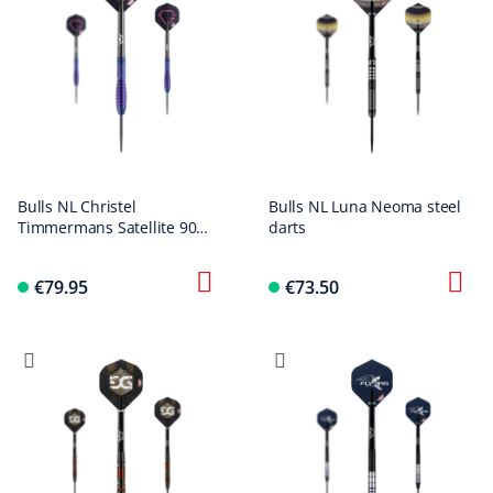
Bulls NL Christel
Bulls NL Luna Neoma steel
Timmermans Satellite 90
darts
steel darts 25g
€79.95
€73.50