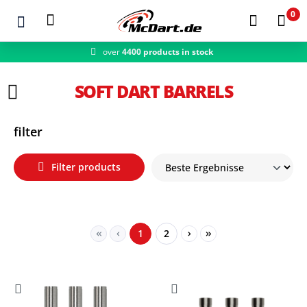
0
over
4400 products in stock
Zum Hauptinhalt springen
SOFT DART BARRELS
filter
Filter products
Page
Page
1
2