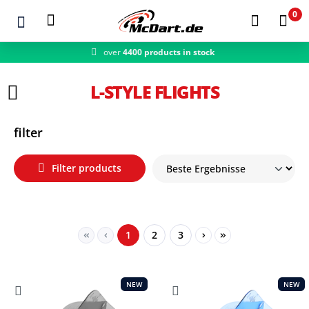
0
over
4400 products in stock
Zum Hauptinhalt springen
L-STYLE FLIGHTS
filter
Filter products
Page
Page
Page
1
2
3
NEW
NEW