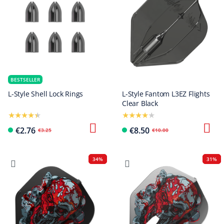
BESTSELLER
L-Style Shell Lock Rings
L-Style Fantom L3EZ Flights
Clear Black
€2.76
€8.50
€3.25
€10.00
34%
31%