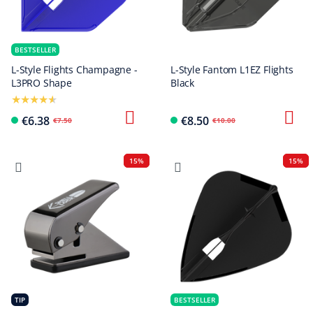
BESTSELLER
L-Style Flights Champagne -
L-Style Fantom L1EZ Flights
L3PRO Shape
Black
€6.38
€8.50
€7.50
€10.00
15%
15%
TIP
BESTSELLER