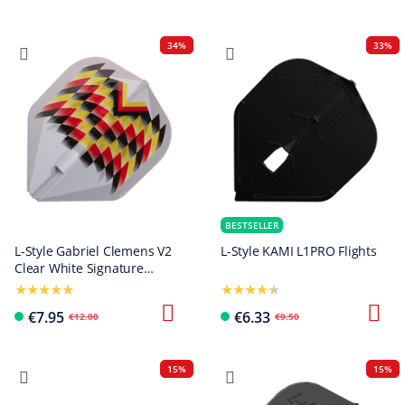
34%
33%
BESTSELLER
L-Style Gabriel Clemens V2
L-Style KAMI L1PRO Flights
Clear White Signature
Champagne L1EZ Flights
€7.95
€6.33
€12.00
€9.50
15%
15%