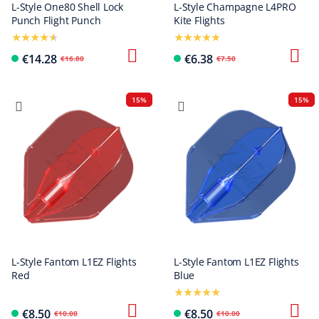
L-Style One80 Shell Lock
L-Style Champagne L4PRO
Punch Flight Punch
Kite Flights
€14.28
€6.38
€16.80
€7.50
15%
15%
L-Style Fantom L1EZ Flights
L-Style Fantom L1EZ Flights
Red
Blue
€8.50
€8.50
€10.00
€10.00