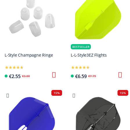
BESTSELLER
L-Style Champagne Ringe
L-L-Style3EZ Flights
€2.55
€6.59
€3.00
€7.75
15%
15%