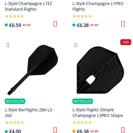
L-Style Champagne L1EZ
L-Style Champagne L1PRO
Standard Flights
Flights
€6.59
€6.38
€7.75
€7.50
15%
BESTSELLER
BESTSELLER
L-Style BarFlights 2BA L3 -
L-Style Flights Dimple
260
Champagne L3PRO Shape
€4.00
€6.38
€7.50