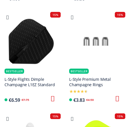
15%
15%
BESTSELLER
BESTSELLER
L-Style Flights Dimple
L-Style Premium Metal
Champagne L1EZ Standard
Champagne Rings
€6.59
€3.83
€7.75
€4.50
15%
15%